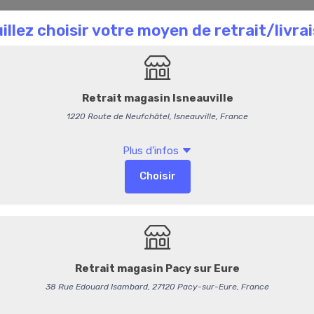
Accueil
Nos magasins
Commande en Ligne
Joue de porc
Joue de porc
17,95 €
/ kg
17,01 € HT
-
+