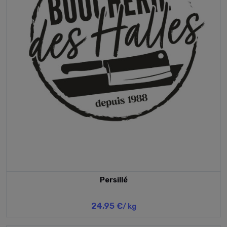
Persillé
24,95 €
/ kg