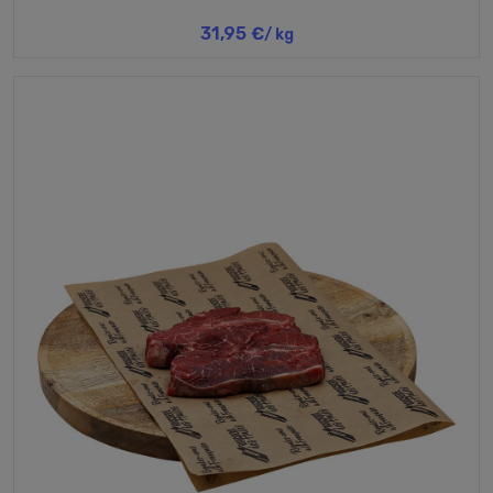
31,95 €
/ kg