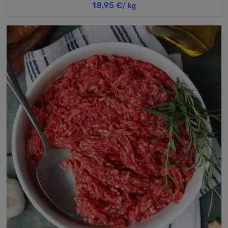
18,95 €
/ kg