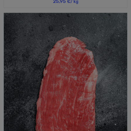
25,95 €
/ kg