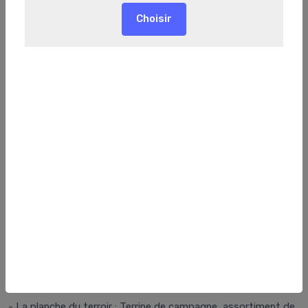
Buffet Tendance
Apéritif/Entrée
- La planche du terroir : Terrine de campagne, assortiment de