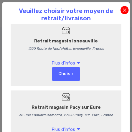
La Charcuterie
Accueil
Commande en Ligne
La Charcuterie